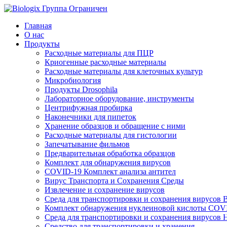
Главная
О нас
Продукты
Расходные материалы для ПЦР
Криогенные расходные материалы
Расходные материалы для клеточных культур
Микробиология
Продукты Drosophila
Лабораторное оборудование, инструменты
Центрифужная пробирка
Наконечники для пипеток
Хранение образцов и обращение с ними
Расходные материалы для гистологии
Запечатывание фильмов
Предварительная обработка образцов
Комплект для обнаружения вирусов
COVID-19 Комплект анализа антител
Вирус Транспорта и Сохранения Среды
Извлечение и сохранение вирусов
Среда для транспортировки и сохранения вирусо
Комплект обнаружения нуклеиновой кислоты COV
Среда для транспортировки и сохранения вирусов 
Средство для транспортировки и хранения