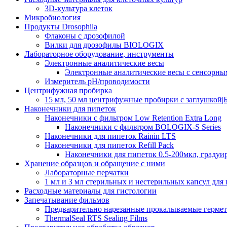
3D-культура клеток
Микробиология
Продукты Drosophila
Флаконы с дрозофилой
Вилки для дрозофилы BIOLOGIX
Лабораторное оборудование, инструменты
Электронные аналитические весы
Электронные аналитические весы с сенсорны
Измеритель pH/проводимости
Центрифужная пробирка
15 мл, 50 мл центрифужные пробирки с заглушкой|
Наконечники для пипеток
Наконечники с фильтром Low Retention Extra Long
Наконечники с фильтром BOLOGIX-S Series
Наконечники для пипеток Rainin LTS
Наконечники для пипеток Refill Pack
Наконечники для пипеток 0.5-200мкл, градуи
Хранение образцов и обращение с ними
Лабораторные перчатки
1 мл и 3 мл стерильных и нестерильных капсул для
Расходные материалы для гистологии
Запечатывание фильмов
Предварительно нарезанные прокалываемые гермет
ThermalSeal RTS Sealing Films