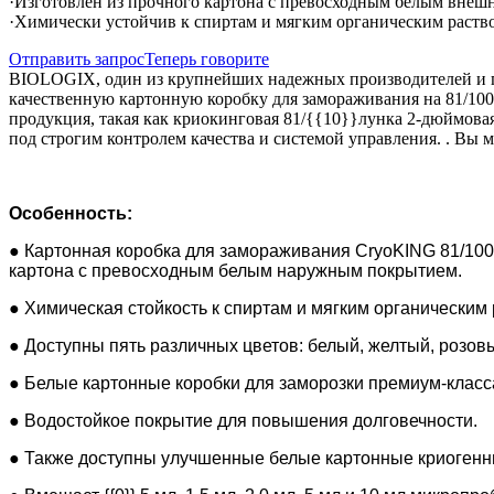
·Изготовлен из прочного картона с превосходным белым внеш
·Химически устойчив к спиртам и мягким органическим раств
Отправить запрос
Теперь говорите
BIOLOGIX, один из крупнейших надежных производителей и п
качественную картонную коробку для замораживания на 81/10
продукция, такая как криокинговая 81/{{10}}лунка 2-дюймовая
под строгим контролем качества и системой управления. . Вы 
Особенность:
● Картонная коробка для замораживания CryoKING 81/100-
картона с превосходным белым наружным покрытием.
● Химическая стойкость к спиртам и мягким органическим
● Доступны пять различных цветов: белый, желтый, розовы
● Белые картонные коробки для заморозки премиум-класс
● Водостойкое покрытие для повышения долговечности.
● Также доступны улучшенные белые картонные криогенны