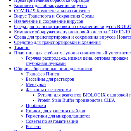
Предварительная обработка образцов
Комплект для обнаружения вирусов
COVID-19 Комплект анализа антител
Вирус Транспорта и Сохранения Среды
Извлечение и сохранение вирусов
Среда для транспортировки и сохранения вирусов BIOL
Комплект обнаружения нуклеиновой кислоты COVID-19
Среда для транспортировки и сохранения вирусов Новат
Средство для транспортировки и хранения
Тампон
Пластины для глубоких лунок и силиконовый уплотните
Горячая распродажа, низкая цена, оптовая продажа, 
глубокими лунками
Общие лабораторные принадлежности
Трансфер Пипец
Бассейны для растворов
Мензурки
Флаконы с реагентами
Бутыли для реагентов BIOLOGIX с широкой 
Protein Stain Buffer производства США
Пробирки
Ящики для хранения слайдов
Герметики для микропланшетов
Советы по автоматизации
Реагент