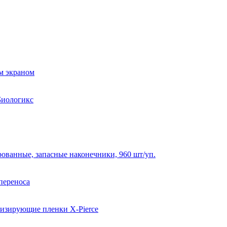
м экраном
Биологикс
рованные, запасные наконечники, 960 шт/уп.
 переноса
изирующие пленки X-Pierce