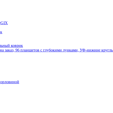
OGIX
эк
льный коврик
на заказ, 96 планшетов с глубокими лунками, УФ-нижние круглые 
горловиной