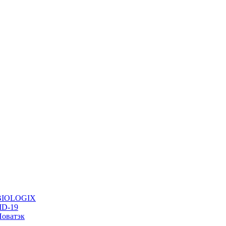
в BIOLOGIX
ID-19
Новатэк