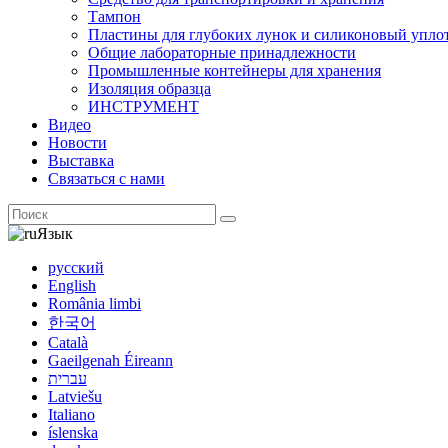
Тампон
Пластины для глубоких лунок и силиконовый упло
Общие лабораторные принадлежности
Промышленные контейнеры для хранения
Изоляция образца
ИНСТРУМЕНТ
Видео
Новости
Выставка
Связаться с нами
Язык
русский
English
România limbi
한국어
Català
Gaeilgenah Éireann
עברית
Latviešu
Italiano
íslenska