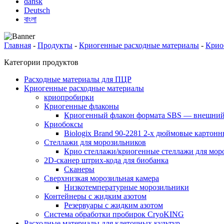
dansk
Deutsch
বাংলা
Главная
-
Продукты
-
Криогенные расходные материалы
-
Крио
Категории продуктов
Расходные материалы для ПЦР
Криогенные расходные материалы
криопробирки
Криогенные флаконы
Криогенный флакон формата SBS — внешни
Криобоксы
Biologix Brand 90-2281 2-х дюймовые картон
Стеллажи для морозильников
Крио стеллажи/криогенные стеллажи для моро
2D-сканер штрих-кода для биобанка
Сканеры
Сверхнизкая морозильная камера
Низкотемпературные морозильники
Контейнеры с жидким азотом
Резервуары с жидким азотом
Система обработки пробирок CryoKING
Расходные материалы для клеточных культур